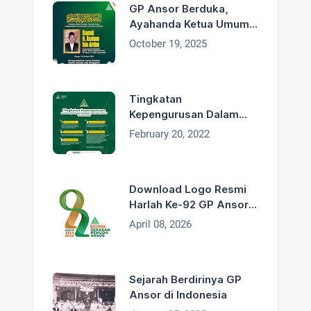
GP Ansor Berduka,
Ayahanda Ketua Umum
H. Addin Jauharudin,
October 19, 2025
Bapak H. Asdum bin
Artim Wafat
Tingkatan
Kepengurusan Dalam
Organisasi GP Ansor
February 20, 2022
Download Logo Resmi
Harlah Ke-92 GP Ansor
Tahun 2026
April 08, 2026
Sejarah Berdirinya GP
Ansor di Indonesia