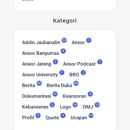
Kategori
33
1
Addin Jauharudin
Ansor
4
Ansor Banyumas
5
7
Ansor Jateng
Ansor Podcast
1
7
Ansor University
BRO
52
45
Berita
Berita Duka
15
4
Dokumentasi
Keansoran
3
10
13
Kebanseran
Logo
OMJ
5
4
118
Profil
Quote
Ucapan