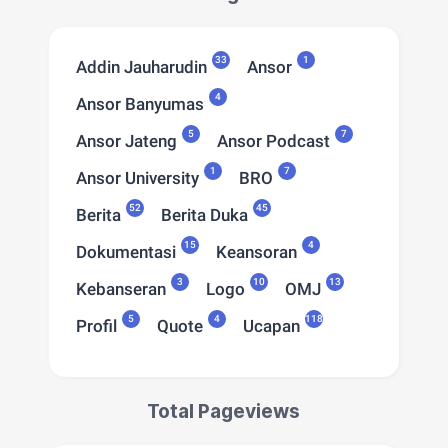
33
1
Addin Jauharudin
Ansor
4
Ansor Banyumas
5
7
Ansor Jateng
Ansor Podcast
1
7
Ansor University
BRO
52
45
Berita
Berita Duka
15
4
Dokumentasi
Keansoran
3
10
13
Kebanseran
Logo
OMJ
5
4
118
Profil
Quote
Ucapan
Total Pageviews