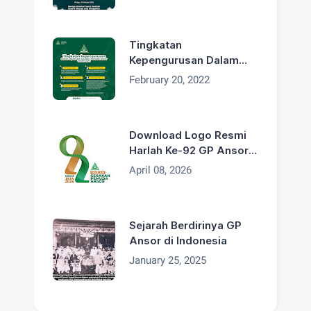
Bapak H. Asdum bin
Artim Wafat
Tingkatan
Kepengurusan Dalam
Organisasi GP Ansor
February 20, 2022
Download Logo Resmi
Harlah Ke-92 GP Ansor
Tahun 2026
April 08, 2026
Sejarah Berdirinya GP
Ansor di Indonesia
January 25, 2025