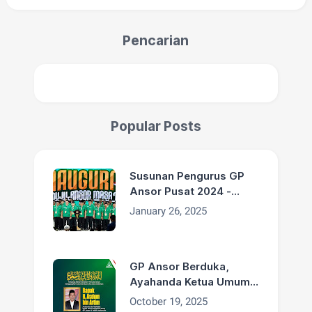
Pencarian
Popular Posts
Susunan Pengurus GP
Ansor Pusat 2024 -
2029
January 26, 2025
GP Ansor Berduka,
Ayahanda Ketua Umum
H. Addin Jauharudin,
October 19, 2025