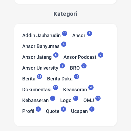
Kategori
33
1
Addin Jauharudin
Ansor
4
Ansor Banyumas
5
7
Ansor Jateng
Ansor Podcast
1
7
Ansor University
BRO
52
45
Berita
Berita Duka
15
4
Dokumentasi
Keansoran
3
10
13
Kebanseran
Logo
OMJ
5
4
118
Profil
Quote
Ucapan