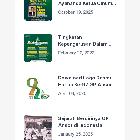
Ayahanda Ketua Umum
H. Addin Jauharudin,
October 19, 2025
Bapak H. Asdum bin
Artim Wafat
Tingkatan
Kepengurusan Dalam
Organisasi GP Ansor
February 20, 2022
Download Logo Resmi
Harlah Ke-92 GP Ansor
Tahun 2026
April 08, 2026
Sejarah Berdirinya GP
Ansor di Indonesia
January 25, 2025