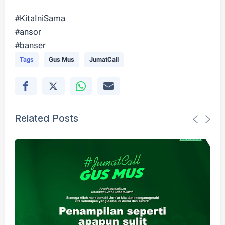
#KitaIniSama
#ansor
#banser
Tags
Gus Mus
JumatCall
Related Posts