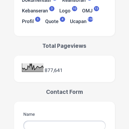
3
10
13
Kebanseran
Logo
OMJ
5
4
118
Profil
Quote
Ucapan
Total Pageviews
877,641
Contact Form
Name