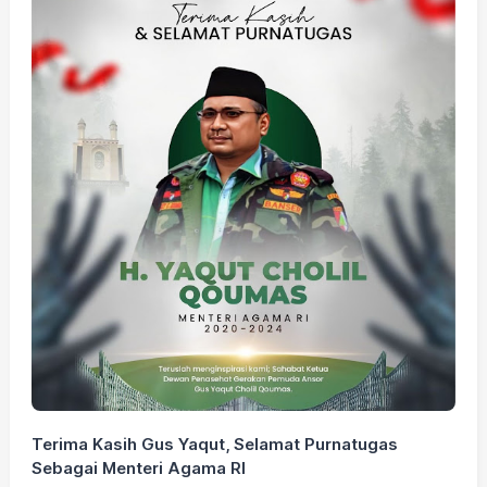
Terima Kasih Gus Yaqut, Selamat Purnatugas
G
Sebagai Menteri Agama RI
D