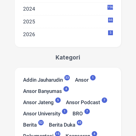
156
2024
66
2025
5
2026
Kategori
33
1
Addin Jauharudin
Ansor
4
Ansor Banyumas
5
7
Ansor Jateng
Ansor Podcast
1
7
Ansor University
BRO
52
45
Berita
Berita Duka
15
4
Dokumentasi
Keansoran