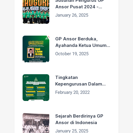
Susunan Pengurus GP
Ansor Pusat 2024 -
2029
January 26, 2025
GP Ansor Berduka,
Ayahanda Ketua Umum
H. Addin Jauharudin,
October 19, 2025
Bapak H. Asdum bin
Artim Wafat
Tingkatan
Kepengurusan Dalam
Organisasi GP Ansor
February 20, 2022
Sejarah Berdirinya GP
Ansor di Indonesia
January 25, 2025