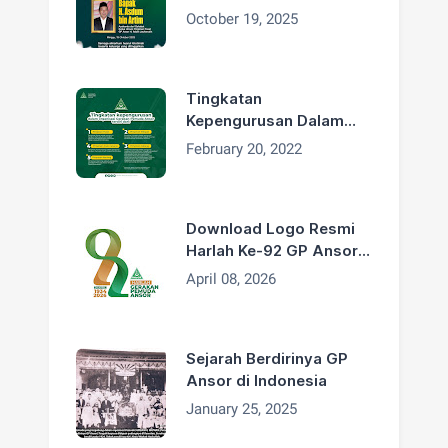
H. Addin Jauharudin,
October 19, 2025
Bapak H. Asdum bin
Artim Wafat
Tingkatan
Kepengurusan Dalam
Organisasi GP Ansor
February 20, 2022
Download Logo Resmi
Harlah Ke-92 GP Ansor
Tahun 2026
April 08, 2026
Sejarah Berdirinya GP
Ansor di Indonesia
January 25, 2025