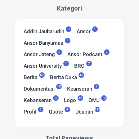
Kategori
33
1
Addin Jauharudin
Ansor
4
Ansor Banyumas
5
7
Ansor Jateng
Ansor Podcast
1
7
Ansor University
BRO
52
45
Berita
Berita Duka
15
4
Dokumentasi
Keansoran
3
10
13
Kebanseran
Logo
OMJ
5
4
118
Profil
Quote
Ucapan
Total Pageviews