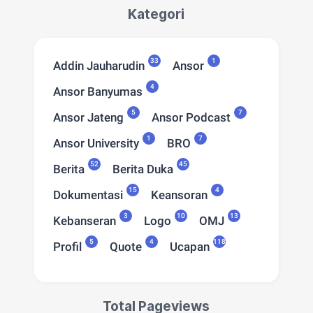
Kategori
33
1
Addin Jauharudin
Ansor
4
Ansor Banyumas
5
7
Ansor Jateng
Ansor Podcast
1
7
Ansor University
BRO
52
45
Berita
Berita Duka
15
4
Dokumentasi
Keansoran
3
10
13
Kebanseran
Logo
OMJ
5
4
118
Profil
Quote
Ucapan
Total Pageviews