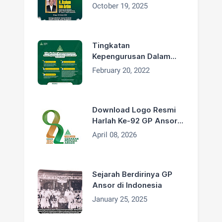
H. Addin Jauharudin,
October 19, 2025
Bapak H. Asdum bin
Artim Wafat
Tingkatan
Kepengurusan Dalam
Organisasi GP Ansor
February 20, 2022
Download Logo Resmi
Harlah Ke-92 GP Ansor
Tahun 2026
April 08, 2026
Sejarah Berdirinya GP
Ansor di Indonesia
January 25, 2025