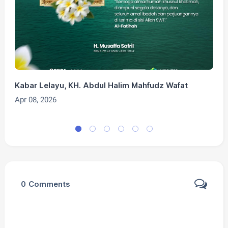
Kabar Lelayu, KH. Abdul Halim Mahfudz Wafat
G
J
Apr 08, 2026
O
0
Comments