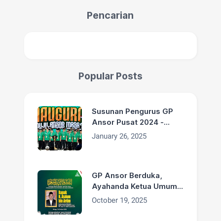
Pencarian
Popular Posts
Susunan Pengurus GP
Ansor Pusat 2024 -
2029
January 26, 2025
GP Ansor Berduka,
Ayahanda Ketua Umum
H. Addin Jauharudin,
October 19, 2025
Bapak H. Asdum bin
Artim Wafat