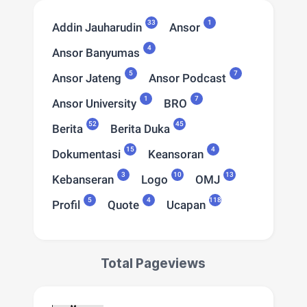
33
1
Addin Jauharudin
Ansor
4
Ansor Banyumas
5
7
Ansor Jateng
Ansor Podcast
1
7
Ansor University
BRO
52
45
Berita
Berita Duka
15
4
Dokumentasi
Keansoran
3
10
13
Kebanseran
Logo
OMJ
5
4
118
Profil
Quote
Ucapan
Total Pageviews