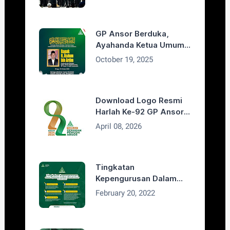
GP Ansor Berduka,
Ayahanda Ketua Umum
H. Addin Jauharudin,
October 19, 2025
Bapak H. Asdum bin
Artim Wafat
Download Logo Resmi
Harlah Ke-92 GP Ansor
Tahun 2026
April 08, 2026
Tingkatan
Kepengurusan Dalam
Organisasi GP Ansor
February 20, 2022