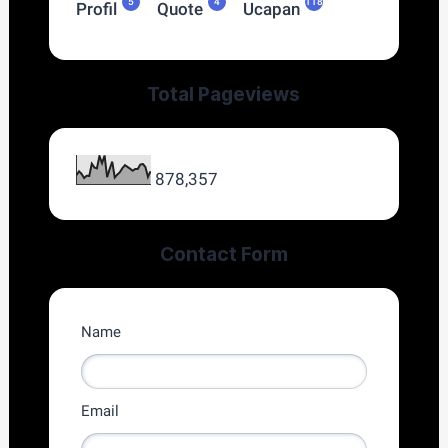
5
4
118
Profil
Quote
Ucapan
Total Pageviews
878,357
Contact Form
Name
Email