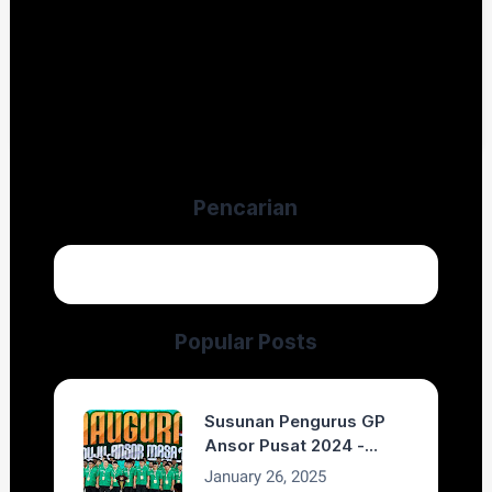
Pencarian
Popular Posts
Susunan Pengurus GP
Ansor Pusat 2024 -
2029
January 26, 2025