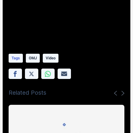
Sosial Media
Twitter : https://twitter.com/Official_Ansor
Instgram: https://www.instagram.com/gp.ansor/
Facebook:
https://www.facebook.com/fanspageansor
TikTok: https://www.tiktok.com/@ansorpodcast
Tags
OMJ
Video
Related Posts