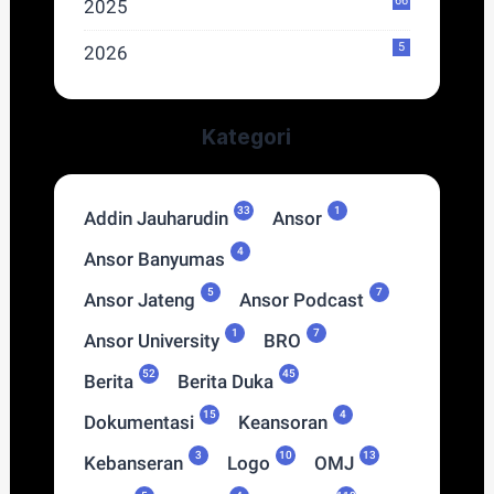
66
2025
5
2026
Kategori
33
1
Addin Jauharudin
Ansor
4
Ansor Banyumas
5
7
Ansor Jateng
Ansor Podcast
1
7
Ansor University
BRO
52
45
Berita
Berita Duka
15
4
Dokumentasi
Keansoran
3
10
13
Kebanseran
Logo
OMJ