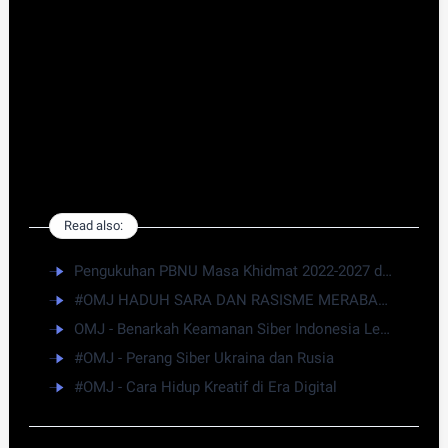
Ansor Podcast #OMJ Teman Ngobrol
H. M. Aunullah A'la H (Katib PBNU)
H. A. Muzani Al Fadani (Katib PBNU)
Bersama Host Paling kece Bang Mabrur dan
Hamzah
Read also:
Pengukuhan PBNU Masa Khidmat 2022-2027 dan Harlah ke-96 NU
#OMJ HADUH SARA DAN RASISME MERABAK LAGI !!!
OMJ - Benarkah Keamanan Siber Indonesia Lemah ?
#OMJ - Perang Siber Ukraina dan Rusia
#OMJ - Cara Hidup Kreatif di Era Digital