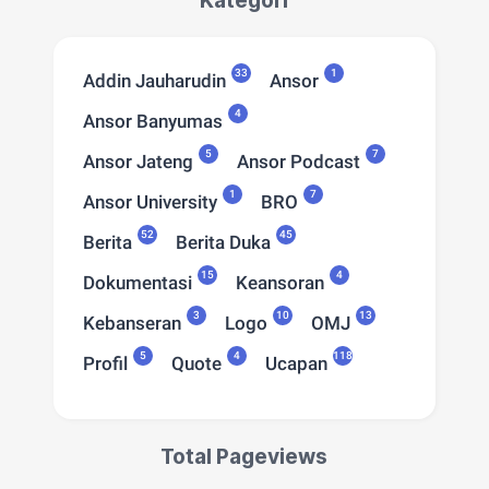
33
1
Addin Jauharudin
Ansor
4
Ansor Banyumas
5
7
Ansor Jateng
Ansor Podcast
1
7
Ansor University
BRO
52
45
Berita
Berita Duka
15
4
Dokumentasi
Keansoran
3
10
13
Kebanseran
Logo
OMJ
5
4
118
Profil
Quote
Ucapan
Total Pageviews