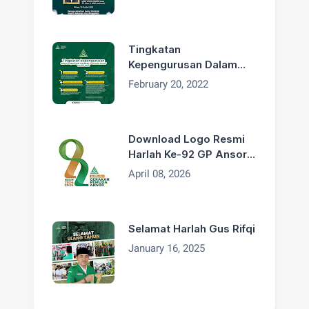
Bapak H. Asdum bin
Artim Wafat
Tingkatan
Kepengurusan Dalam
Organisasi GP Ansor
February 20, 2022
Download Logo Resmi
Harlah Ke-92 GP Ansor
Tahun 2026
April 08, 2026
Selamat Harlah Gus Rifqi
January 16, 2025