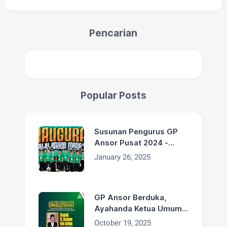
Pencarian
Popular Posts
Susunan Pengurus GP
Ansor Pusat 2024 -
2029
January 26, 2025
GP Ansor Berduka,
Ayahanda Ketua Umum
H. Addin Jauharudin,
October 19, 2025