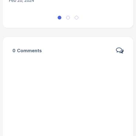
Feb 20, 2024
N
0
Comments