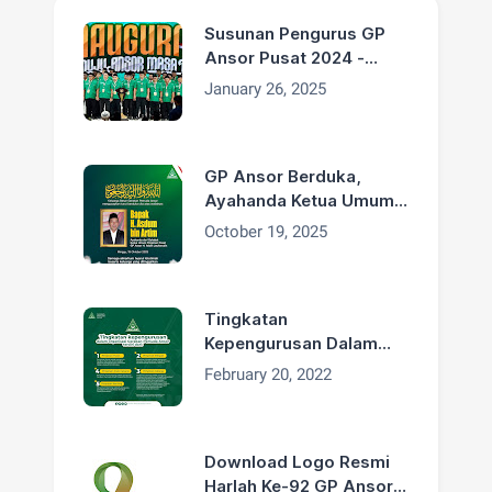
Susunan Pengurus GP
Ansor Pusat 2024 -
2029
January 26, 2025
GP Ansor Berduka,
Ayahanda Ketua Umum
H. Addin Jauharudin,
October 19, 2025
Bapak H. Asdum bin
Artim Wafat
Tingkatan
Kepengurusan Dalam
Organisasi GP Ansor
February 20, 2022
Download Logo Resmi
Harlah Ke-92 GP Ansor