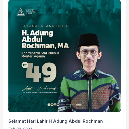
Selamat Hari Lahir H Adung Abdul Rochman
K
S