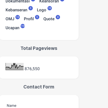
Dokumentasi
Keansoran
3
10
Kebanseran
Logo
13
5
4
OMJ
Profil
Quote
118
Ucapan
Total Pageviews
876,550
Contact Form
Name