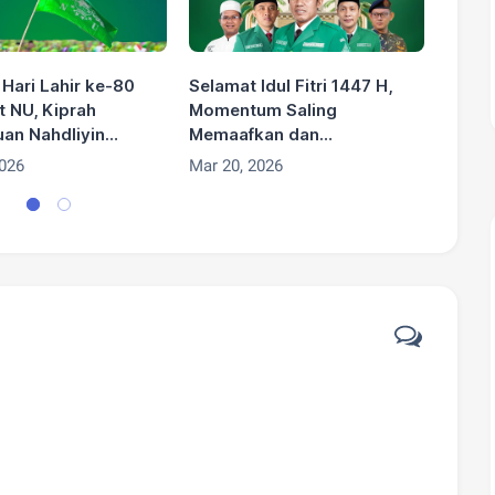
Hari Lahir ke-80
Selamat Idul Fitri 1447 H,
Selam
t NU, Kiprah
Momentum Saling
Kesak
an Nahdliyin
Memaafkan dan
Menya
Tradisi dan
Menguatkan
Meng
2026
Mar 20, 2026
Oct 01
rian Bangsa