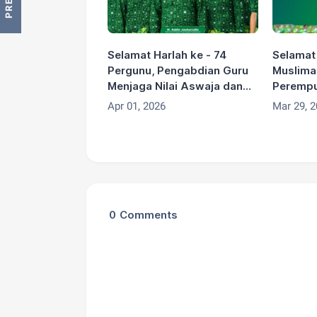
Selamat Harlah ke - 74
Selamat 
Pergunu, Pengabdian Guru
Muslima
Menjaga Nilai Aswaja dan
Perempu
Membangun Generasi
Perkuat 
Apr 01, 2026
Mar 29, 
Unggul
Kemandi
0
Comments