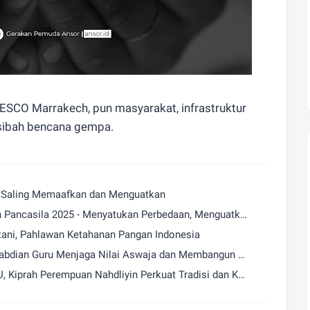
ESCO Marrakech, pun masyarakat, infrastruktur
sibah bencana gempa.
m Saling Memaafkan dan Menguatkan
Selamat Memperingati Hari Kesaktian Pancasila 2025 - Menyatukan Perbedaan, Menguatkan Bangsa
etani, Pahlawan Ketahanan Pangan Indonesia
Selamat Harlah ke - 74 Pergunu, Pengabdian Guru Menjaga Nilai Aswaja dan Membangun Generasi Unggul
Selamat Hari Lahir ke-80 Muslimat NU, Kiprah Perempuan Nahdliyin Perkuat Tradisi dan Kemandirian Bangsa