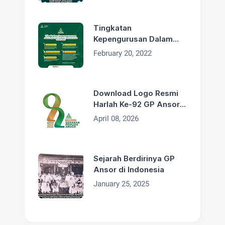
Artim Wafat
Tingkatan
Kepengurusan Dalam
Organisasi GP Ansor
February 20, 2022
Download Logo Resmi
Harlah Ke-92 GP Ansor
Tahun 2026
April 08, 2026
Sejarah Berdirinya GP
Ansor di Indonesia
January 25, 2025