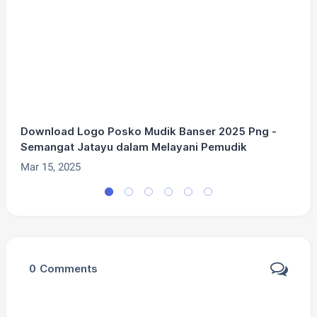
1
Download Logo Posko Mudik Banser 2025 Png -
D
Semangat Jatayu dalam Melayani Pemudik
Mar 15, 2025
F
0
Comments