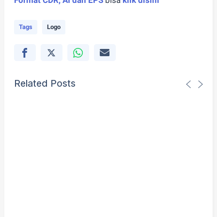
Format CDR, AI dan EPS
bisa
klik disini
Tags
Logo
Related Posts