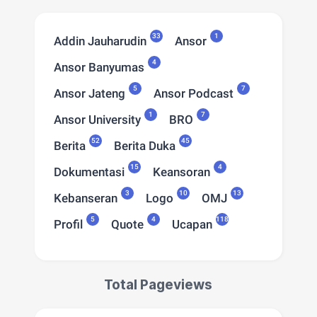
33
1
Addin Jauharudin
Ansor
4
Ansor Banyumas
5
7
Ansor Jateng
Ansor Podcast
1
7
Ansor University
BRO
52
45
Berita
Berita Duka
15
4
Dokumentasi
Keansoran
3
10
13
Kebanseran
Logo
OMJ
5
4
118
Profil
Quote
Ucapan
Total Pageviews