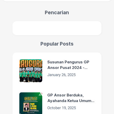
Pencarian
Popular Posts
Susunan Pengurus GP
Ansor Pusat 2024 -
2029
January 26, 2025
GP Ansor Berduka,
Ayahanda Ketua Umum
H. Addin Jauharudin,
October 19, 2025
Bapak H. Asdum bin