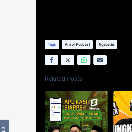
Sosial Media
Instagram: @ansorpodcast
TikTok: @ansorpodcast
Tags
Ansor Podcast
Ngabarin
Related Posts