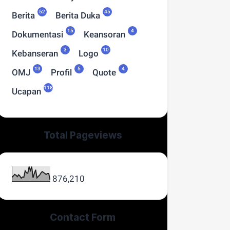
52
45
Berita
Berita Duka
15
4
Dokumentasi
Keansoran
3
10
Kebanseran
Logo
13
5
4
OMJ
Profil
Quote
118
Ucapan
Total Pageviews
876,210
Contact Form