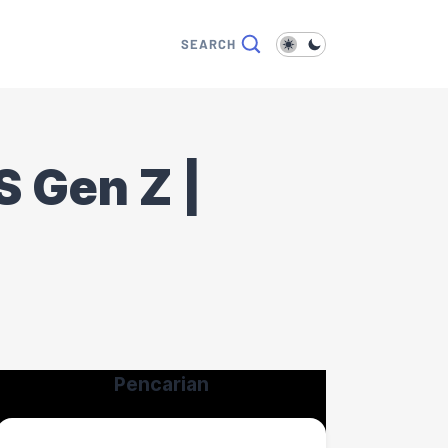
S Gen Z |
Pencarian