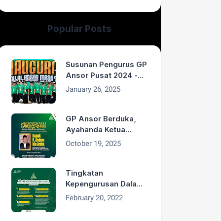
Popular Posts
Susunan Pengurus GP
Ansor Pusat 2024 -
2029
January 26, 2025
GP Ansor Berduka,
Ayahanda Ketua
Umum H. Addin
October 19, 2025
Jauharudin, Bapak H.
Asdum bin Artim
Wafat
Tingkatan
Kepengurusan Dalam
Organisasi GP Ansor
February 20, 2022