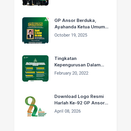
GP Ansor Berduka,
Ayahanda Ketua Umum
H. Addin Jauharudin,
October 19, 2025
Bapak H. Asdum bin
Artim Wafat
Tingkatan
Kepengurusan Dalam
Organisasi GP Ansor
February 20, 2022
Download Logo Resmi
Harlah Ke-92 GP Ansor
Tahun 2026
April 08, 2026