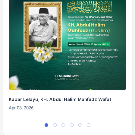
Kabar Lelayu, KH. Abdul Halim Mahfudz Wafat
G
J
Apr 08, 2026
O