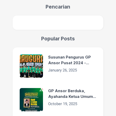
Pencarian
Popular Posts
Susunan Pengurus GP
Ansor Pusat 2024 -
2029
January 26, 2025
GP Ansor Berduka,
Ayahanda Ketua Umum
H. Addin Jauharudin,
October 19, 2025
Bapak H. Asdum bin
Artim Wafat