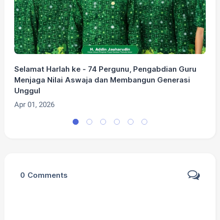
Selamat Harlah ke - 74 Pergunu, Pengabdian Guru
S
Menjaga Nilai Aswaja dan Membangun Generasi
P
Unggul
K
Apr 01, 2026
M
0
Comments