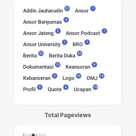
33
1
Addin Jauharudin
Ansor
4
Ansor Banyumas
5
7
Ansor Jateng
Ansor Podcast
1
7
Ansor University
BRO
52
45
Berita
Berita Duka
15
4
Dokumentasi
Keansoran
3
10
13
Kebanseran
Logo
OMJ
5
4
118
Profil
Quote
Ucapan
Total Pageviews