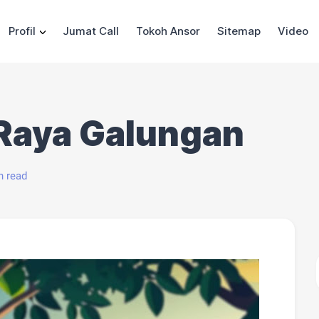
Profil
Jumat Call
Tokoh Ansor
Sitemap
Video
 Raya Galungan
n read