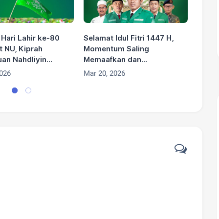
Hari Lahir ke-80
Selamat Idul Fitri 1447 H,
Selam
t NU, Kiprah
Momentum Saling
Kesak
an Nahdliyin
Memaafkan dan
Menya
Tradisi dan
Menguatkan
Meng
2026
Mar 20, 2026
Oct 01
rian Bangsa