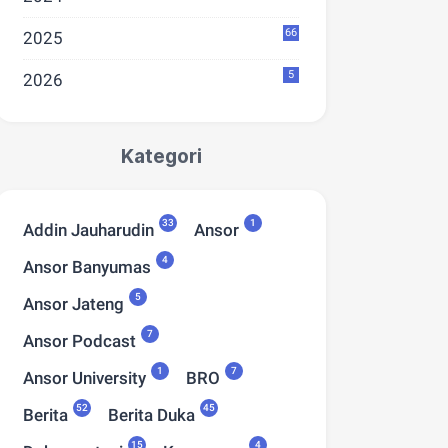
66
2025
5
at Memperingati Hari
Selamat Hari Tani Nasional
Dir
2026
tian Pancasila 2025 -
2025 - Petani, Pahlawan
Lau
tukan Perbedaan,
Ketahanan Pangan
Sep
uatkan Bangsa
Indonesia
, 2025
Sept 24, 2025
Kategori
33
1
Addin Jauharudin
Ansor
4
Ansor Banyumas
5
Ansor Jateng
7
Ansor Podcast
1
7
Ansor University
BRO
52
45
Berita
Berita Duka
15
4