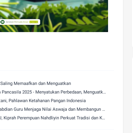
m Saling Memaafkan dan Menguatkan
Selamat Memperingati Hari Kesaktian Pancasila 2025 - Menyatukan Perbedaan, Menguatkan Bangsa
etani, Pahlawan Ketahanan Pangan Indonesia
Selamat Harlah ke - 74 Pergunu, Pengabdian Guru Menjaga Nilai Aswaja dan Membangun Generasi Unggul
Selamat Hari Lahir ke-80 Muslimat NU, Kiprah Perempuan Nahdliyin Perkuat Tradisi dan Kemandirian Bangsa