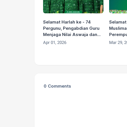
Selamat Harlah ke - 74
Selamat 
Pergunu, Pengabdian Guru
Muslima
Menjaga Nilai Aswaja dan
Perempu
Membangun Generasi
Perkuat 
Apr 01, 2026
Mar 29, 
Unggul
Kemandi
0
Comments