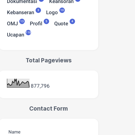
Dokumentasi
Keansoran
3
10
Kebanseran
Logo
13
5
4
OMJ
Profil
Quote
118
Ucapan
Total Pageviews
877,796
Contact Form
Name