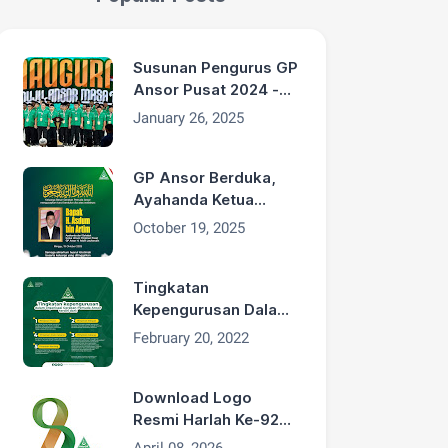
Susunan Pengurus GP
Ansor Pusat 2024 -
2029
January 26, 2025
GP Ansor Berduka,
Ayahanda Ketua
Umum H. Addin
October 19, 2025
Jauharudin, Bapak H.
Asdum bin Artim
Wafat
Tingkatan
Kepengurusan Dalam
Organisasi GP Ansor
February 20, 2022
Download Logo
Resmi Harlah Ke-92
GP Ansor Tahun 2026
April 08, 2026