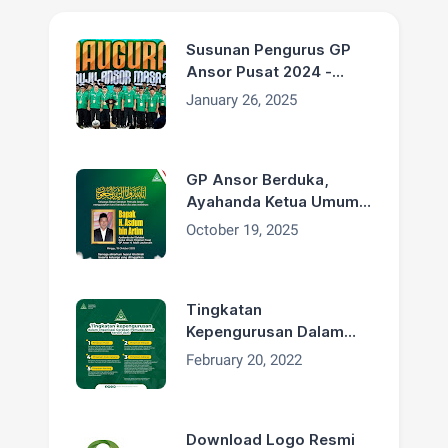
Susunan Pengurus GP
Ansor Pusat 2024 -
2029
January 26, 2025
GP Ansor Berduka,
Ayahanda Ketua Umum
H. Addin Jauharudin,
October 19, 2025
Bapak H. Asdum bin
Artim Wafat
Tingkatan
Kepengurusan Dalam
Organisasi GP Ansor
February 20, 2022
Download Logo Resmi