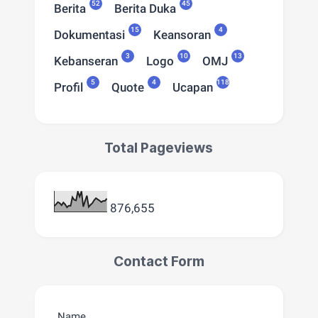
52
45
Berita
Berita Duka
15
4
Dokumentasi
Keansoran
3
10
13
Kebanseran
Logo
OMJ
5
4
118
Profil
Quote
Ucapan
Total Pageviews
876,655
Contact Form
Name