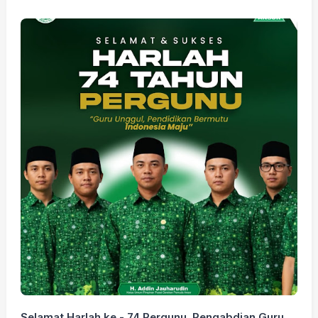
Selamat Harlah ke - 74 Pergunu, Pengabdian Guru
S