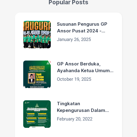
Popular Posts
Susunan Pengurus GP
Ansor Pusat 2024 -
2029
January 26, 2025
GP Ansor Berduka,
Ayahanda Ketua Umum
H. Addin Jauharudin,
October 19, 2025
Bapak H. Asdum bin
Artim Wafat
Tingkatan
Kepengurusan Dalam
Organisasi GP Ansor
February 20, 2022