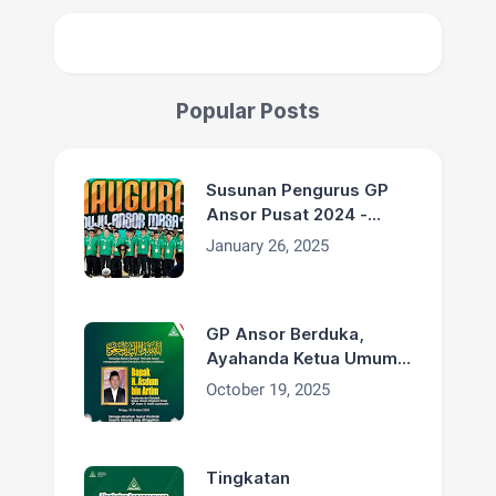
Popular Posts
Susunan Pengurus GP
Ansor Pusat 2024 -
2029
January 26, 2025
GP Ansor Berduka,
Ayahanda Ketua Umum
H. Addin Jauharudin,
October 19, 2025
Bapak H. Asdum bin
Artim Wafat
Tingkatan