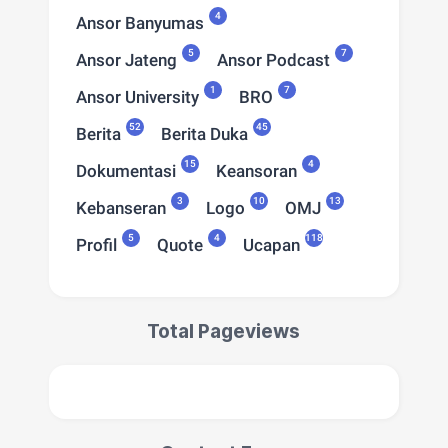
4
Ansor Banyumas
5
7
Ansor Jateng
Ansor Podcast
1
7
Ansor University
BRO
52
45
Berita
Berita Duka
15
4
Dokumentasi
Keansoran
3
10
13
Kebanseran
Logo
OMJ
5
4
118
Profil
Quote
Ucapan
Total Pageviews