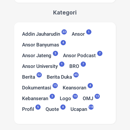
Kategori
33
1
Addin Jauharudin
Ansor
4
Ansor Banyumas
5
7
Ansor Jateng
Ansor Podcast
1
7
Ansor University
BRO
52
45
Berita
Berita Duka
15
4
Dokumentasi
Keansoran
3
10
13
Kebanseran
Logo
OMJ
5
4
118
Profil
Quote
Ucapan