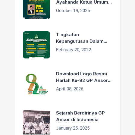
Ayahanda Ketua Umum
H. Addin Jauharudin,
October 19, 2025
Bapak H. Asdum bin
Artim Wafat
Tingkatan
Kepengurusan Dalam
Organisasi GP Ansor
February 20, 2022
Download Logo Resmi
Harlah Ke-92 GP Ansor
Tahun 2026
April 08, 2026
Sejarah Berdirinya GP
Ansor di Indonesia
January 25, 2025