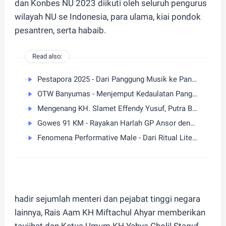
dan Konbes NU 2023 diikuti oleh seluruh pengurus
wilayah NU se Indonesia, para ulama, kiai pondok
pesantren, serta habaib.
Read also:
Pestapora 2025 - Dari Panggung Musik ke Panggung Idealisme dan Krisis Iklim
OTW Banyumas - Menjemput Kedaulatan Pangan dari Sawah ke Panggung
Mengenang KH. Slamet Effendy Yusuf, Putra Banyumas yang Pernah Pimpin GP Ansor Pusat
Gowes 91 KM - Rayakan Harlah GP Ansor dengan Silaturahmi & Ziarah Akbar ke Makam Syekh Quro
Fenomena Performative Male - Dari Ritual Literasi hingga Norma Baru Membaca di Ruang Publik
hadir sejumlah menteri dan pejabat tinggi negara
lainnya, Rais Aam KH Miftachul Ahyar memberikan
taujihat dan Ketua Umum KH Yahya Cholil Staquf